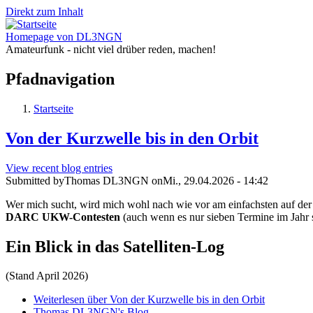
Direkt zum Inhalt
Homepage von DL3NGN
Amateurfunk - nicht viel drüber reden, machen!
Pfadnavigation
Startseite
Von der Kurzwelle bis in den Orbit
View recent blog entries
Submitted by
Thomas DL3NGN
on
Mi., 29.04.2026 - 14:42
Wer mich sucht, wird mich wohl nach wie vor am einfachsten auf de
DARC UKW-Contesten
(auch wenn es nur sieben Termine im Jahr 
Ein Blick in das Satelliten-Log
(Stand April 2026)
Weiterlesen
über Von der Kurzwelle bis in den Orbit
Thomas DL3NGN's Blog