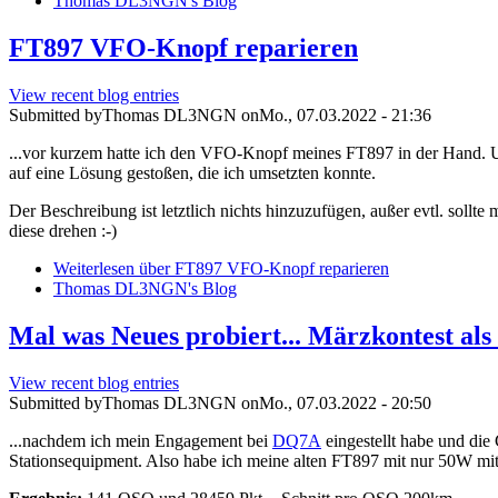
Thomas DL3NGN's Blog
FT897 VFO-Knopf reparieren
View recent blog entries
Submitted by
Thomas DL3NGN
on
Mo., 07.03.2022 - 21:36
...vor kurzem hatte ich den VFO-Knopf meines FT897 in der Hand. U
auf eine Lösung gestoßen, die ich umsetzten konnte.
Der Beschreibung ist letztlich nichts hinzuzufügen, außer evtl. soll
diese drehen :-)
Weiterlesen
über FT897 VFO-Knopf reparieren
Thomas DL3NGN's Blog
Mal was Neues probiert... Märzkontest als
View recent blog entries
Submitted by
Thomas DL3NGN
on
Mo., 07.03.2022 - 20:50
...nachdem ich mein Engagement bei
DQ7A
eingestellt habe und die
Stationsequipment. Also habe ich meine alten FT897 mit nur 50W mit 