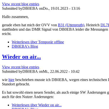
View recent blog entries
Submitted by
DB0EBA
on
Do., 19.01.2023 - 13:16
Hallo zusammen,
gerade eben hat mich der OVV von
B31 (Uttenreuth)
, Heinrich
DL7
stattfinden und das DMR Signal von DB0EBA leider die Messungen st
reicht.
Weiterlesen
über Temporär offline
DB0EBA's Blog
Wieder on air...
View recent blog entries
Submitted by
DB0EBA
on
Mi., 22.06.2022 - 10:42
wie
hier
beschrieben musste ich DB0EBA, wegen eines technischen Def
Standort gebracht.
Es hat sowohl einen neuen Sender, als auch einige SW Änderungen g
auch für den Nutzer Änderungen:
Weiterlesen
über Wieder on air...