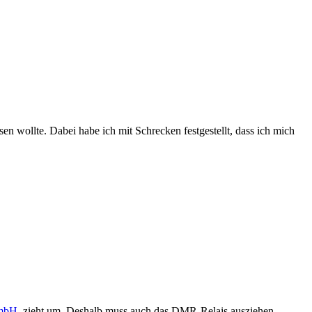
n wollte. Dabei habe ich mit Schrecken festgestellt, dass ich mich
GmbH
, zieht um. Deshalb muss auch das DMR-Relais ausziehen.