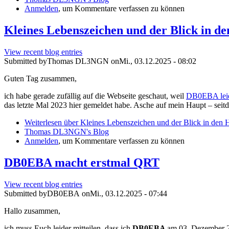
Anmelden
, um Kommentare verfassen zu können
Kleines Lebenszeichen und der Blick in d
View recent blog entries
Submitted by
Thomas DL3NGN
on
Mi., 03.12.2025 - 08:02
Guten Tag zusammen,
ich habe gerade zufällig auf die Webseite geschaut, weil
DB0EBA lei
das letzte Mal 2023 hier gemeldet habe. Asche auf mein Haupt – seitde
Weiterlesen
über Kleines Lebenszeichen und der Blick in den
Thomas DL3NGN's Blog
Anmelden
, um Kommentare verfassen zu können
DB0EBA macht erstmal QRT
View recent blog entries
Submitted by
DB0EBA
on
Mi., 03.12.2025 - 07:44
Hallo zusammen,
ich muss Euch leider mitteilen, dass ich
DB0EBA
am 03. Dezember 2