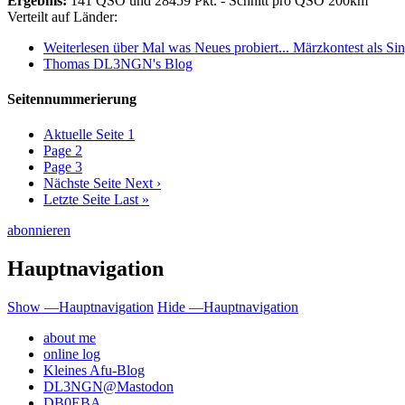
Ergebnis:
141 QSO und 28459 Pkt. - Schnitt pro QSO 200km
Verteilt auf Länder:
Weiterlesen
über Mal was Neues probiert... Märzkontest als Si
Thomas DL3NGN's Blog
Seitennummerierung
Aktuelle Seite
1
Page
2
Page
3
Nächste Seite
Next ›
Letzte Seite
Last »
abonnieren
Hauptnavigation
Show —Hauptnavigation
Hide —Hauptnavigation
about me
online log
Kleines Afu-Blog
DL3NGN@Mastodon
DB0EBA