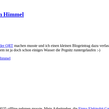
en Himmel
der QRT
machen musste und ich einen kleinen Blogeintrag dazu verfasse
m ist ja doch schon einiges Wasser die Pegnitz runtergelaufen :-)
 Himmel
025 offline nehmen musste. Mein Arbeitgeber, die
Firma Elektrobit 