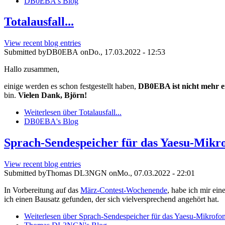
DB0EBA's Blog
Totalausfall...
View recent blog entries
Submitted by
DB0EBA
on
Do., 17.03.2022 - 12:53
Hallo zusammen,
einige werden es schon festgestellt haben,
DB0EBA ist nicht mehr e
bin.
Vielen Dank, Björn!
Weiterlesen
über Totalausfall...
DB0EBA's Blog
Sprach-Sendespeicher für das Yaesu-Mik
View recent blog entries
Submitted by
Thomas DL3NGN
on
Mo., 07.03.2022 - 22:01
In Vorbereitung auf das
März-Contest-Wochenende
, habe ich mir ei
ich einen Bausatz gefunden, der sich vielversprechend angehört hat.
Weiterlesen
über Sprach-Sendespeicher für das Yaesu-Mikrof